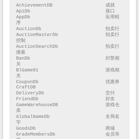
AchievementDB			成就

ApiDb				接口

AppDb				应用程
序

AuctionDb			拍卖行

AuctionMasterDb			拍卖行
控制

AuctionSearchDb			拍卖行
搜索

BanDb				封禁相
关

BlGame01			游戏相
关

CouponDb			优惠券

CraftDB

DeliveryDb			交付

FriendDb			好友

GameWarehouseDB			游戏仓
库

GlobalNameDb			全局名
字

GoodsDb				商城

GradeMembersDb			会员等