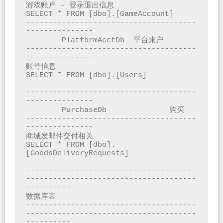
游戏账户 - 登录退出信息

SELECT * FROM [dbo].[GameAccount]

--------------------------------------
---------------

	PlatformAcctDb	平台账户

--------------------------------------
---------------

账号信息

SELECT * FROM [dbo].[Users]

--------------------------------------
---------------

	PurchaseDb		购买

--------------------------------------
---------------

商城发邮件交付相关

SELECT * FROM [dbo].
[GoodsDeliveryRequests]

--------------------------------------
--------------------------------------
----------

数据库表

--------------------------------------
--------------------------------------
----------
