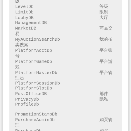
级

LevelDb				等级

LimitDb				限制

LobbyDB				大厅

ManagementDB			

MarketDB			商品交
易

MyAuctionSearchDb		我的拍
卖搜索

PlatformAcctDb			平台账
号

PlatformGameDb			平台游
戏

PlatformMasterDb		平台管
理员

PlatformSessionDb		

PlatformSlotDb

PostOfficeDB			邮件

PrivacyDb			隐私

ProfileDb				
PromotionStampDb

PurchaseAdminDb			购买管
理
