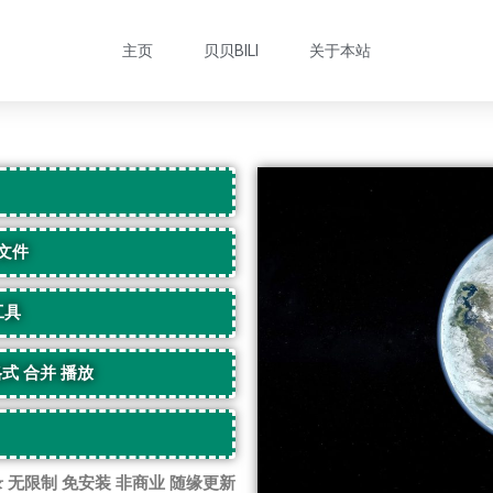
主页
贝贝BILI
关于本站
传文件
工具
式 合并 播放
录 无限制 免安装 非商业 随缘更新